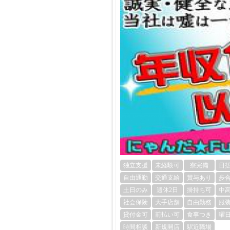
独立支援
未経験可
寮完備
日
自由通勤
交通支給
賞与あり
歩
土日のみ
週休2日
掛持ち可
中
社会保険
大手店舗
自由勤務
服
貸付金可
前払い可
食事つき
曜
時間相談
新規開店
駅近職場