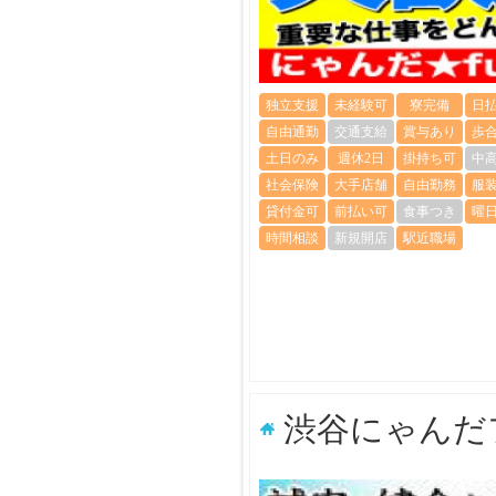
独立支援
未経験可
寮完備
日
自由通勤
交通支給
賞与あり
歩
土日のみ
週休2日
掛持ち可
中
社会保険
大手店舗
自由勤務
服
貸付金可
前払い可
食事つき
曜
時間相談
新規開店
駅近職場
渋谷にゃんだ