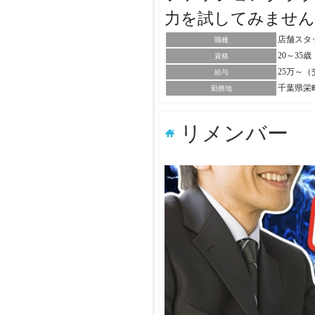
力を試してみませ
店舗スタ
職種
20～35
資格
25万～
給与
千葉県栄
勤務地
リメンバー