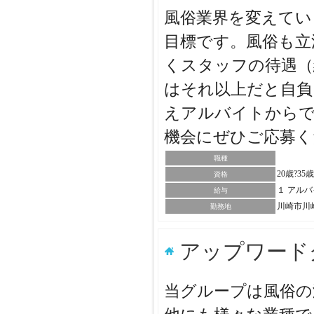
風俗業界を変えてい
目標です。風俗も立
くスタッフの待遇（
はそれ以上だと自負
えアルバイトから
機会にぜひご応募
職種
20歳?35
資格
１ アル
給与
川崎市川
勤務地
アップワード
当グループは風俗の