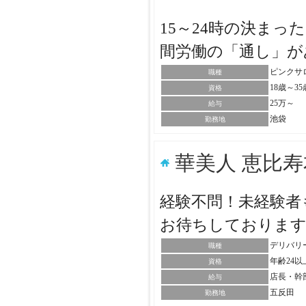
15～24時の決ま
間労働の「通し」
ピンクサ
職種
18歳～3
資格
25万～
給与
池袋
勤務地
華美人 恵比
経験不問！未経験者
お待ちしておりま
デリバリ
職種
年齢24
資格
店長・幹
給与
五反田
勤務地