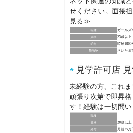
ネット関連の知識と
せください。面接
見る≫
ガールズ
職種
23歳以上
資格
時給100
給与
さいたま
勤務地
見学許可店 
未経験の方、これま
頑張り次第で即昇格
す！経験は一切問
職種
20歳以
資格
月給35万
給与