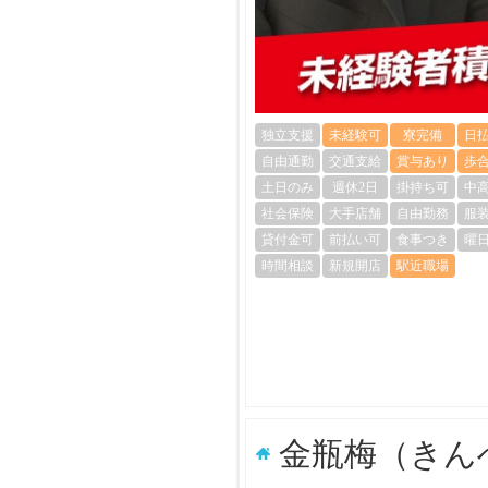
独立支援
未経験可
寮完備
日
自由通勤
交通支給
賞与あり
歩
土日のみ
週休2日
掛持ち可
中
社会保険
大手店舗
自由勤務
服
貸付金可
前払い可
食事つき
曜
時間相談
新規開店
駅近職場
金瓶梅（きん