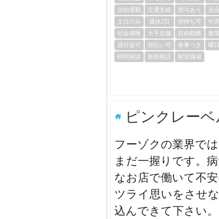
自由通勤
交通支給
賞与あり
歩
土日のみ
週休2日
掛持ち可
中
社会保険
大手店舗
自由勤務
服
貸付金可
前払い可
食事つき
曜
時間相談
新規開店
駅近職場
ピンクレーベ
フーゾクの業界では
まだ一握りです。病
なお店で働いて不安
ツライ思いをさせな
込んできて下さい