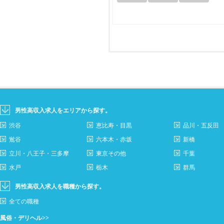
男性高収入求人をエリアから探す。
渋谷
恵比寿・目黒
品川・五反田
鴬谷
六本木・赤坂
新橋
立川・八王子・三多摩
東京その他
千葉
水戸
栃木
群馬
男性高収入求人を職種から探す。
全ての職種
風俗・デリヘル>>