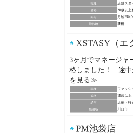
店舗スタ
職種
20歳以
資格
月給250
給与
新橋
勤務地
XSTASY（
3ヶ月でマネージャー
格しました！ 途中
を見る≫
ファッシ
職種
18歳以
資格
店長・幹
給与
川口市
勤務地
PM池袋店