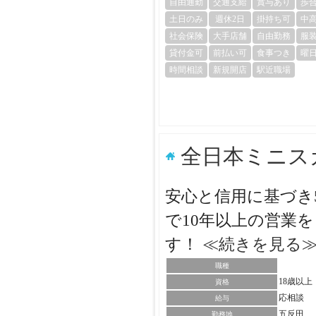
自由通勤
交通支給
賞与あり
歩
土日のみ
週休2日
掛持ち可
中
社会保険
大手店舗
自由勤務
服
貸付金可
前払い可
食事つき
曜
時間相談
新規開店
駅近職場
全日本ミニス
安心と信用に基づき
で10年以上の営業
す！
≪続きを見る
職種
18歳以
資格
応相談
給与
五反田
勤務地