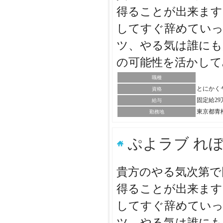
得ることが出来ます
してすぐ辞めていっ
ツ、やる気は誰にも
の可能性を活かし
職種
とにかく
資格
固定給2
給与
東京都青
勤務地
ぷよラブ れ
貴方のやる気次第で
得ることが出来ます
してすぐ辞めていっ
ツ、やる気は誰にも