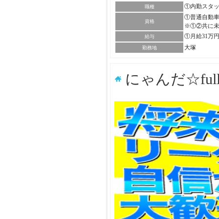
①内勤スタ
職種
①普通自動車
資格
※①②共に
①月給31万
給与
大塚
勤務地
にゃんだ☆ful