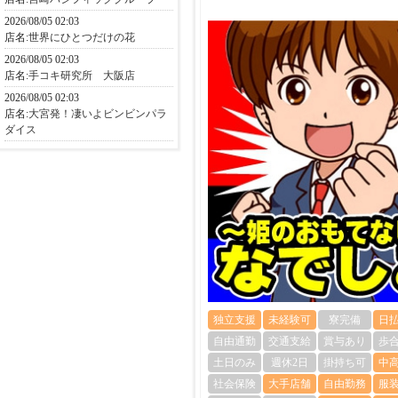
2026/08/05 02:03
店名:
世界にひとつだけの花
2026/08/05 02:03
店名:
手コキ研究所 大阪店
2026/08/05 02:03
店名:
大宮発！凄いよビンビンパラ
ダイス
独立支援
未経験可
寮完備
日
自由通勤
交通支給
賞与あり
歩
土日のみ
週休2日
掛持ち可
中
社会保険
大手店舗
自由勤務
服