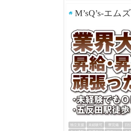
M’sQ’s-エ
独立支援
未経験可
寮完備
日