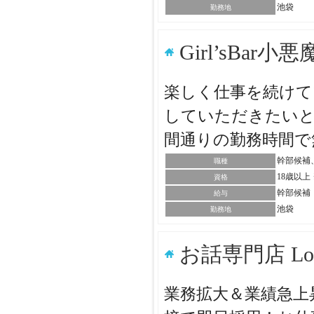
池袋
勤務地
Girl’sBar小
楽しく仕事を続けて
していただきたいと
間通りの勤務時間で
幹部候補
職種
18歳以
資格
幹部候補：
給与
池袋
勤務地
お話専門店 L
業務拡大＆業績急上