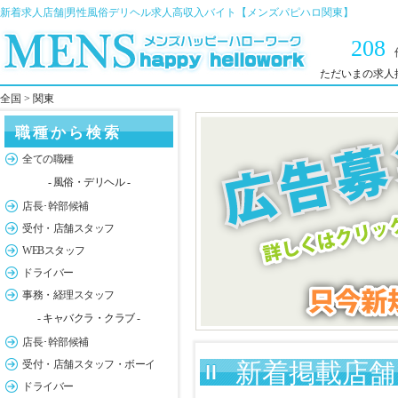
新着求人店舗|男性風俗デリヘル求人高収入バイト【メンズパピハロ関東】
208
ただいまの求人
全国
> 関東
職種から検索
全ての職種
- 風俗・デリヘル -
店長･幹部候補
受付・店舗スタッフ
WEBスタッフ
ドライバー
事務・経理スタッフ
- キャバクラ・クラブ -
店長･幹部候補
受付・店舗スタッフ・ボーイ
新着掲載店舗 
ドライバー