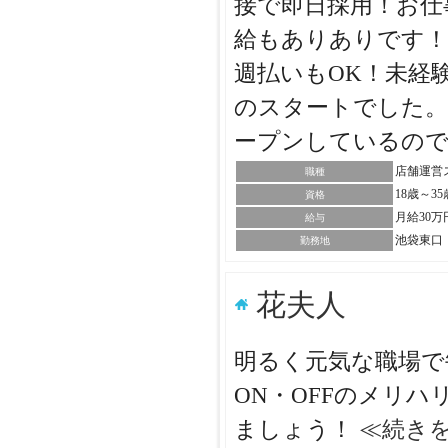
接で即日採用！お仕
給もありありです！
週払いもOK！未経
のスタートでした。
ープンしているの
店舗運営
職種
18歳～
資格
月給30万
給与
池袋東口
勤務地
花夫人
明るく元気な職場で
ON・OFFのメリ
ましょう！
≪続き