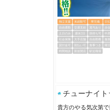
独立支援
未経験可
寮完備
日
自由通勤
交通支給
賞与あり
歩
土日のみ
週休2日
掛持ち可
中
社会保険
大手店舗
自由勤務
服
貸付金可
前払い可
食事つき
曜
時間相談
新規開店
駅近職場
チューナイト
貴方のやる気次第で