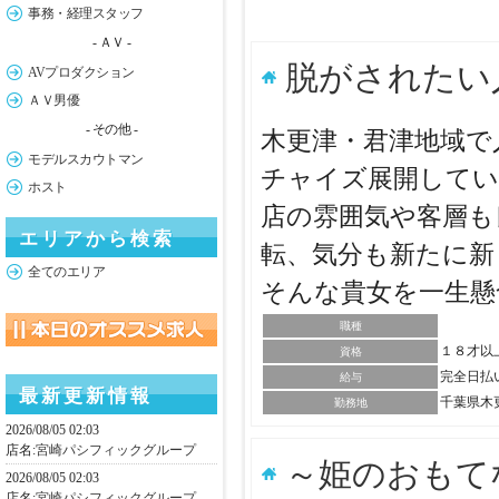
事務・経理スタッフ
- ＡＶ -
脱がされたい
AVプロダクション
ＡＶ男優
- その他 -
木更津・君津地域で
モデルスカウトマン
チャイズ展開してい
ホスト
店の雰囲気や客層も
エリアから検索
転、気分も新たに新
全てのエリア
そんな貴女を一生
職種
１８才以
資格
完全日払
給与
最新更新情報
千葉県木
勤務地
2026/08/05 02:03
店名:
宮崎パシフィックグループ
～姫のおもて
2026/08/05 02:03
店名:
宮崎パシフィックグループ