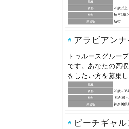
職種
20歳以上
資格
給与280,
給与
新宿
勤務地
アラビアンナ
トゥルースグループ
です。あなたの高収
をしたい方を募集
職種
20歳～3
資格
固給 30
給与
神奈川県
勤務地
ビーチギャル