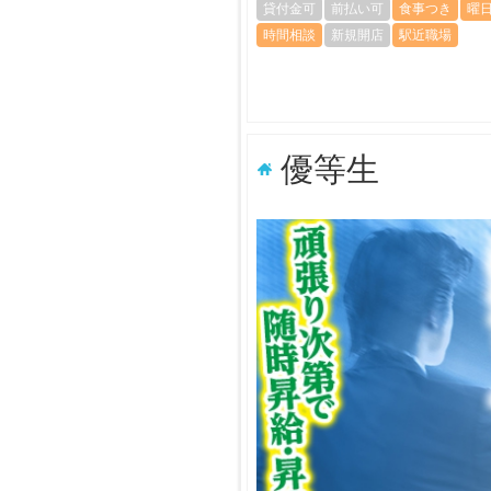
貸付金可
前払い可
食事つき
曜
時間相談
新規開店
駅近職場
優等生