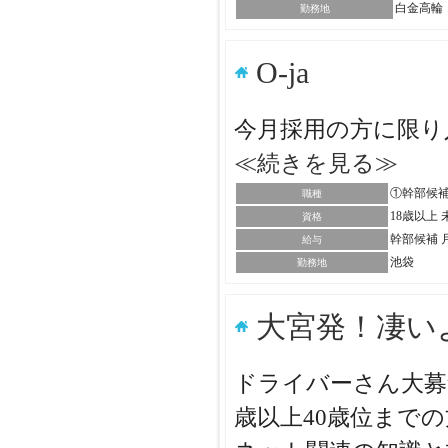
白金高輪
勤務地
O-ja
今月採用の方に限り
≪続きを見る≫
①幹部候補
職種
18歳以上
資格
幹部候補 月
給与
池袋
勤務地
大宮発！凄い
ドライバーさん大募
歳以上40歳位まで