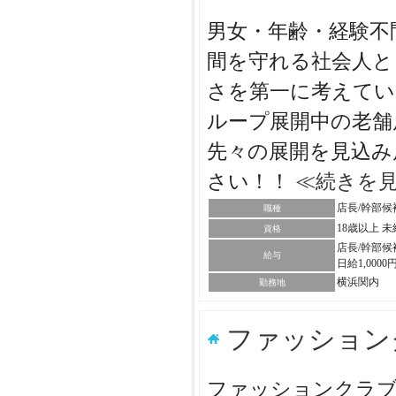
男女・年齢・経験不
間を守れる社会人と
さを第一に考えてい
ループ展開中の老舗
先々の展開を見込み
さい！！
≪続きを
店長/幹部候
職種
18歳以上 
資格
店長/幹部候
給与
日給1,0000
横浜関内
勤務地
ファッショ
ファッションクラブ