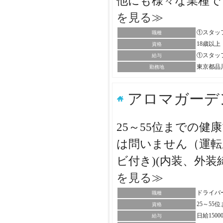
他にも様々な業種で
を見る≫
①スタッフ
職種
18歳以上
資格
①スタッフ・
給与
東京都品
勤務地
アロマガーデ
25～55位までの
は問いません（運転
ビ付き)(内装、外装
を見る≫
ドライバ
職種
25～5
資格
日給150
給与