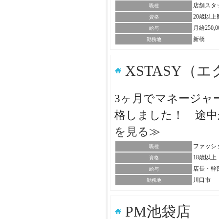
店舗スタ
職種
20歳以
資格
月給250
給与
新橋
勤務地
XSTASY（
3ヶ月でマネージャー
格しました！ 途中
を見る≫
ファッシ
職種
18歳以
資格
店長・幹
給与
川口市
勤務地
PM池袋店