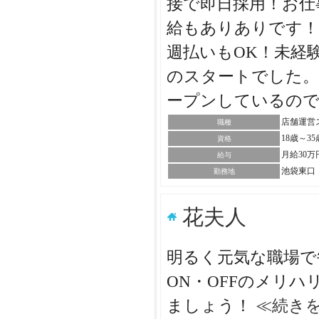
接で即日採用！お仕
給もありありです！
週払いもOK！未経
のスタートでした。
ープンしているの
店舗運営
職種
18歳～
資格
月給30万
給与
池袋東口
勤務地
花夫人
明るく元気な職場で
ON・OFFのメリ
ましょう！
≪続き