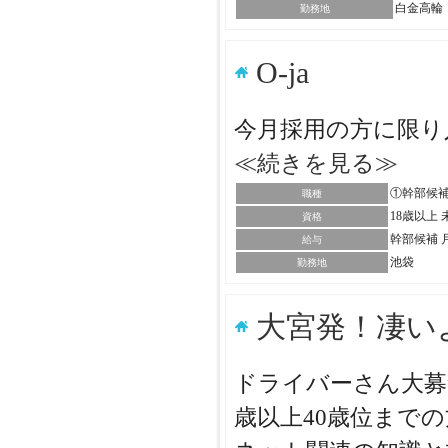
白金高輪
勤務地
O-ja
今月採用の方に限り
≪続きを見る≫
①幹部候補
職種
18歳以上
資格
幹部候補 月
給与
池袋
勤務地
大宮発！凄い
ドライバーさん大募
歳以上40歳位まで