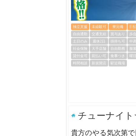
独立支援
未経験可
寮完備
日
自由通勤
交通支給
賞与あり
歩
土日のみ
週休2日
掛持ち可
中
社会保険
大手店舗
自由勤務
服
貸付金可
前払い可
食事つき
曜
時間相談
新規開店
駅近職場
チューナイト
貴方のやる気次第で