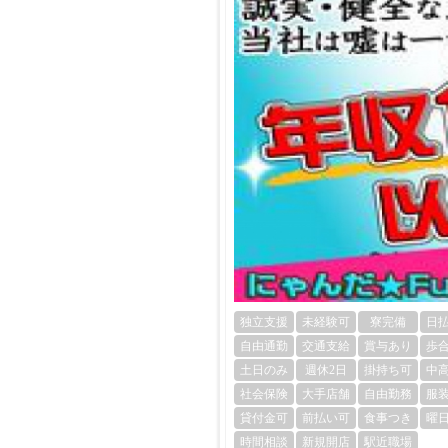
独立支援
未経験可
寮完備
日
自由通勤
交通支給
賞与あり
歩
土日のみ
週休2日
掛持ち可
中
社会保険
大手店舗
自由勤務
服
貸付金可
前払い可
食事つき
曜
時間相談
新規開店
駅近職場