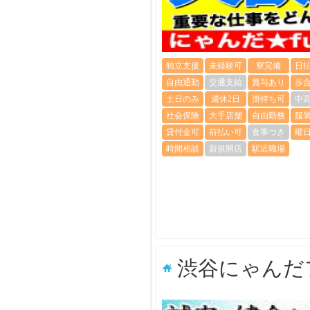
独立支援
未経験可
寮完備
日
自由通勤
交通支給
賞与あり
歩
土日のみ
週休2日
掛持ち可
中
社会保険
大手店舗
自由勤務
服
貸付金可
前払い可
食事つき
曜
時間相談
新規開店
駅近職場
渋谷にゃんだ