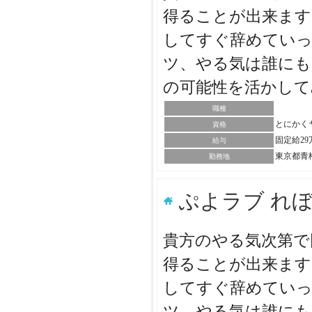
得ることが出来ます
してすぐ辞めていっ
ツ、やる気は誰にも
の可能性を活かし
職種
とにかく
資格
固定給2
給与
東京都青
勤務地
ぷよラブ れ
貴方のやる気次第で
得ることが出来ます
してすぐ辞めていっ
ツ、やる気は誰にも