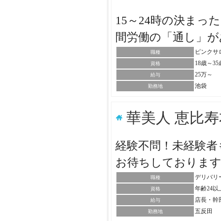
15～24時の決ま
間労働の「通し」
ピンクサ
職種
18歳～3
資格
25万～
給与
池袋
勤務地
華美人 恵比
経験不問！未経験者
お待ちしておりま
デリバリ
職種
年齢24
資格
店長・幹
給与
五反田
勤務地