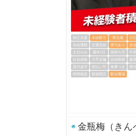
独立支援
未経験可
寮完備
日
自由通勤
交通支給
賞与あり
歩
土日のみ
週休2日
掛持ち可
中
社会保険
大手店舗
自由勤務
服
貸付金可
前払い可
食事つき
曜
時間相談
新規開店
駅近職場
金瓶梅（きん