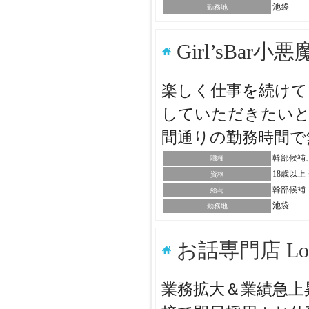
池袋
勤務地
Girl’sBar小
楽しく仕事を続けて
していただきたいと
間通りの勤務時間で
幹部候補
職種
18歳以
資格
幹部候補：
給与
池袋
勤務地
お話専門店 L
業務拡大＆業績急上