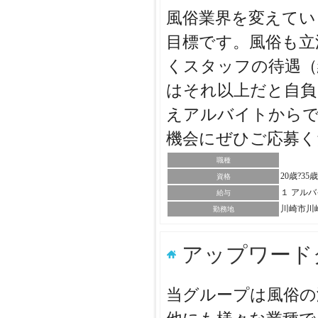
風俗業界を変えてい
目標です。風俗も立
くスタッフの待遇（
はそれ以上だと自負
えアルバイトから
機会にぜひご応募
職種
20歳?35
資格
１ アル
給与
川崎市川
勤務地
アップワード
当グループは風俗の