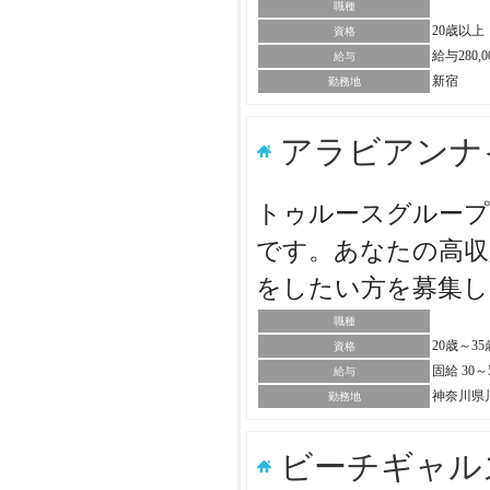
職種
20歳以上
資格
給与280,
給与
新宿
勤務地
アラビアンナ
トゥルースグループ
です。あなたの高収
をしたい方を募集
職種
20歳～3
資格
固給 30
給与
神奈川県
勤務地
ビーチギャル