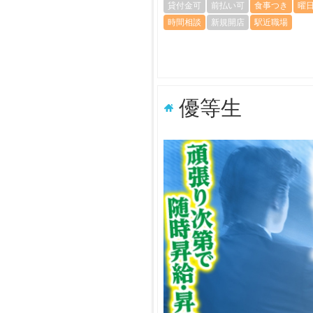
貸付金可
前払い可
食事つき
曜
時間相談
新規開店
駅近職場
優等生