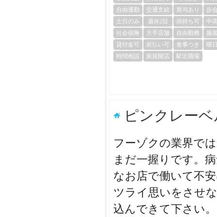
自由通勤
交通支給
賞与あり
歩
土日のみ
週休2日
掛持ち可
中
社会保険
大手店舗
自由勤務
服
貸付金可
前払い可
食事つき
曜
時間相談
新規開店
駅近職場
ピンクレーベ
フーゾクの業界では
まだ一握りです。病
なお店で働いて不安
ツライ思いをさせな
込んできて下さい