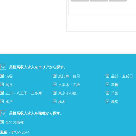
男性高収入求人をエリアから探す。
渋谷
恵比寿・目黒
品川・五反田
鴬谷
六本木・赤坂
新橋
立川・八王子・三多摩
東京その他
千葉
水戸
栃木
群馬
男性高収入求人を職種から探す。
全ての職種
風俗・デリヘル>>