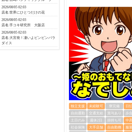
2026/08/05 02:03
店名:
世界にひとつだけの花
2026/08/05 02:03
店名:
手コキ研究所 大阪店
2026/08/05 02:03
店名:
大宮発！凄いよビンビンパラ
ダイス
独立支援
未経験可
寮完備
日
自由通勤
交通支給
賞与あり
歩
土日のみ
週休2日
掛持ち可
中
社会保険
大手店舗
自由勤務
服