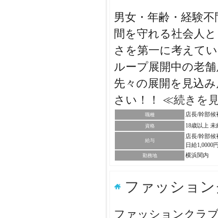
男女・年齢・経験不
間を守れる社会人と
さを第一に考えてい
ループ展開中の老舗
先々の展開を見込み
さい！！
≪続きを
店長/幹部候
職種
18歳以上 
資格
店長/幹部候
給与
日給1,0000
横浜関内
勤務地
ファッショ
ファッションクラブ