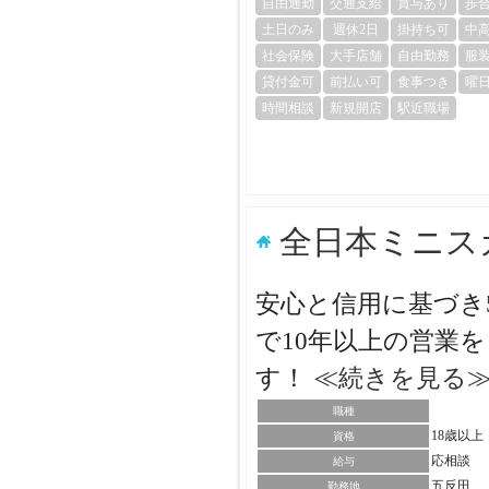
自由通勤
交通支給
賞与あり
歩
土日のみ
週休2日
掛持ち可
中
社会保険
大手店舗
自由勤務
服
貸付金可
前払い可
食事つき
曜
時間相談
新規開店
駅近職場
全日本ミニス
安心と信用に基づき
で10年以上の営業
す！
≪続きを見る
職種
18歳以
資格
応相談
給与
五反田
勤務地