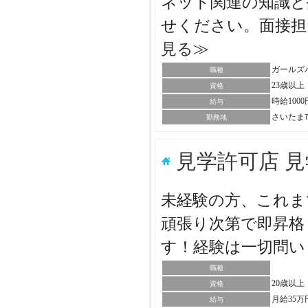
ネット関連の知識と
せください。面接
見る≫
ガールズ
職種
23歳以上
資格
時給100
給与
さいたま
勤務地
見学許可店 
未経験の方、これま
頑張り次第で即昇格
す！経験は一切問
職種
20歳以
資格
月給35万
給与