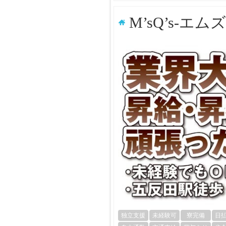
M’sQ’s-エ
独立支援
未経験可
寮完備
日