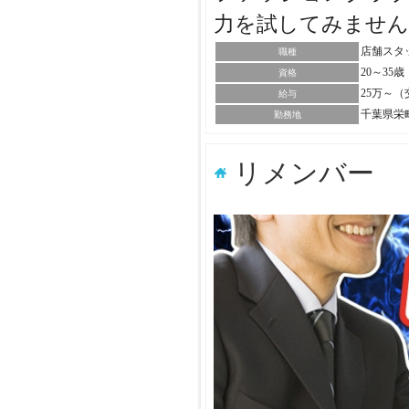
力を試してみませ
店舗スタ
職種
20～35
資格
25万～
給与
千葉県栄
勤務地
リメンバー