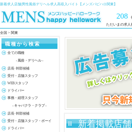
新着求人店舗|男性風俗デリヘル求人高収入バイト【メンズパピハロ関東】
208
ただいまの求人
全国
> 関東
職種から検索
全ての職種
- 風俗・デリヘル -
店長･幹部候補
受付・店舗スタッフ
WEBスタッフ
ドライバー
事務・経理スタッフ
- キャバクラ・クラブ -
店長･幹部候補
受付・店舗スタッフ・ボーイ
新着掲載店舗 
ドライバー