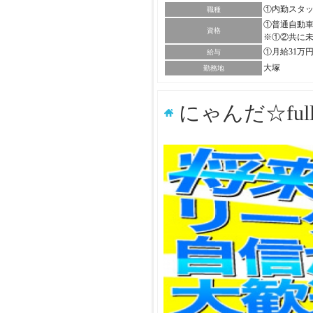
①内勤スタ
職種
①普通自動車
資格
※①②共に
①月給31万
給与
大塚
勤務地
にゃんだ☆ful