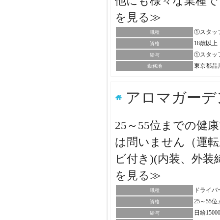
他にも様々な業種で
を見る≫
①スタッフ
職種
18歳以上
資格
①スタッフ・
給与
東京都品
勤務地
アロマガーデ
25～55位までの
は問いません（運転
ビ付き)(内装、外装
を見る≫
ドライバ
職種
25～5
資格
日給150
給与