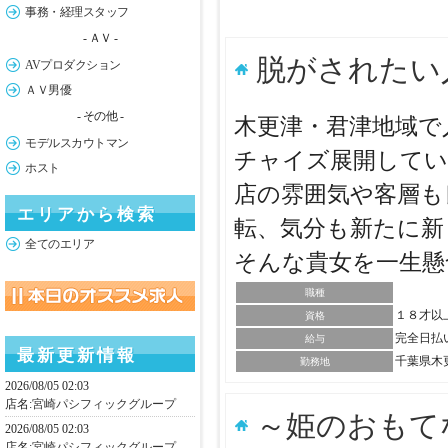
事務・経理スタッフ
- ＡＶ -
脱がされたい
AVプロダクション
ＡＶ男優
- その他 -
木更津・君津地域で
モデルスカウトマン
チャイズ展開してい
ホスト
店の雰囲気や客層も
エリアから検索
転、気分も新たに新
全てのエリア
そんな貴女を一生
職種
１８才以
資格
完全日払
給与
最新更新情報
千葉県木
勤務地
2026/08/05 02:03
店名:
宮崎パシフィックグループ
～姫のおもて
2026/08/05 02:03
店名:
宮崎パシフィックグループ