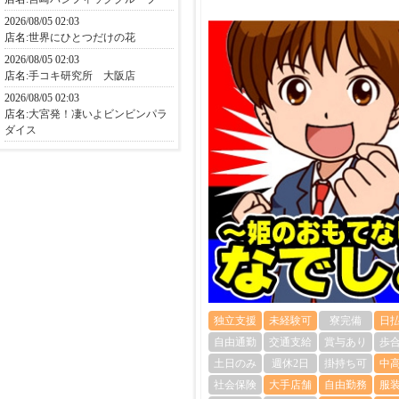
2026/08/05 02:03
店名:
世界にひとつだけの花
2026/08/05 02:03
店名:
手コキ研究所 大阪店
2026/08/05 02:03
店名:
大宮発！凄いよビンビンパラ
ダイス
独立支援
未経験可
寮完備
日
自由通勤
交通支給
賞与あり
歩
土日のみ
週休2日
掛持ち可
中
社会保険
大手店舗
自由勤務
服