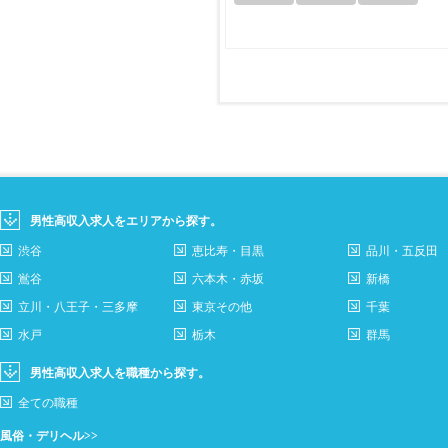
男性高収入求人をエリアから探す。
渋谷
恵比寿・目黒
品川・五反田
鴬谷
六本木・赤坂
新橋
立川・八王子・三多摩
東京その他
千葉
水戸
栃木
群馬
男性高収入求人を職種から探す。
全ての職種
風俗・デリヘル>>