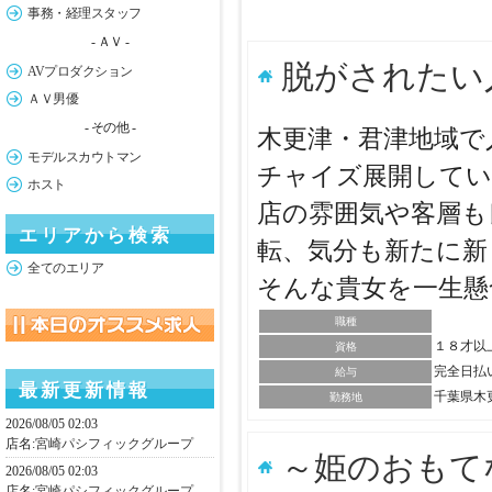
事務・経理スタッフ
- ＡＶ -
脱がされたい
AVプロダクション
ＡＶ男優
- その他 -
木更津・君津地域で
モデルスカウトマン
チャイズ展開してい
ホスト
店の雰囲気や客層も
エリアから検索
転、気分も新たに新
全てのエリア
そんな貴女を一生
職種
１８才以
資格
完全日払
給与
最新更新情報
千葉県木
勤務地
2026/08/05 02:03
店名:
宮崎パシフィックグループ
～姫のおもて
2026/08/05 02:03
店名:
宮崎パシフィックグループ