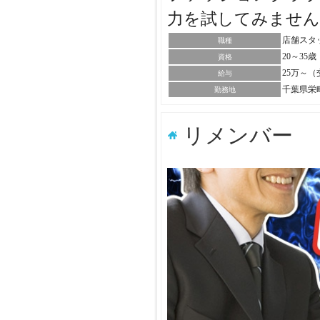
力を試してみませ
店舗スタ
職種
20～35
資格
25万～
給与
千葉県栄
勤務地
リメンバー