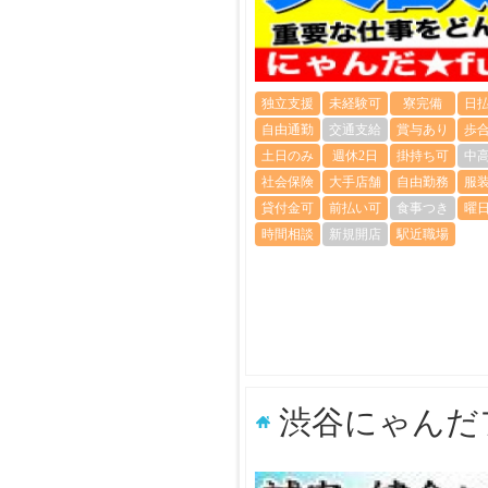
独立支援
未経験可
寮完備
日
自由通勤
交通支給
賞与あり
歩
土日のみ
週休2日
掛持ち可
中
社会保険
大手店舗
自由勤務
服
貸付金可
前払い可
食事つき
曜
時間相談
新規開店
駅近職場
渋谷にゃんだ