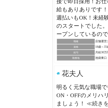
接で即日採用！お仕
給もありありです！
週払いもOK！未経
のスタートでした。
ープンしているの
店舗運営
職種
18歳～
資格
月給30万
給与
池袋東口
勤務地
花夫人
明るく元気な職場で
ON・OFFのメリ
ましょう！
≪続き