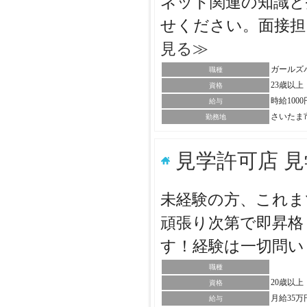
ネット関連の知識と
せください。面接
見る≫
ガールズ
職種
23歳以上
資格
時給100
給与
さいたま
勤務地
見学許可店 
未経験の方、これま
頑張り次第で即昇格
す！経験は一切問
職種
20歳以
資格
月給35万
給与