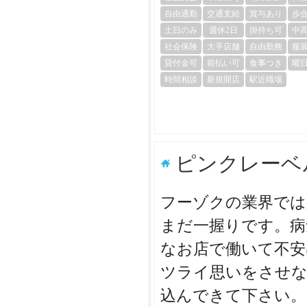
自由通勤
交通支給
賞与あり
歩
土日のみ
週休2日
掛持ち可
中
社会保険
大手店舗
自由勤務
服
貸付金可
前払い可
食事つき
曜
時間相談
新規開店
駅近職場
ピンクレーベ
フーゾクの業界では
まだ一握りです。病
なお店で働いて不安
ツライ思いをさせな
込んできて下さい