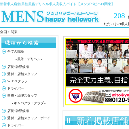
新着求人店舗|男性風俗デリヘル求人高収入バイト【メンズパピハロ関東】
208
ただいまの求人
全国
> 関東
職種から検索
全ての職種
- 風俗・デリヘル -
店長･幹部候補
受付・店舗スタッフ
WEBスタッフ
ドライバー
事務・経理スタッフ
- キャバクラ・クラブ -
店長･幹部候補
受付・店舗スタッフ・ボーイ
新着掲載店舗 
ドライバー