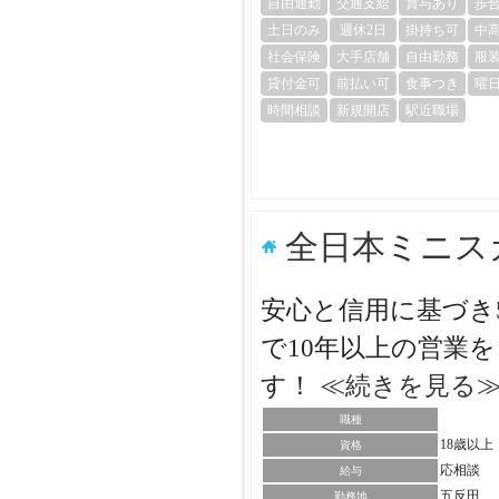
自由通勤
交通支給
賞与あり
歩
土日のみ
週休2日
掛持ち可
中
社会保険
大手店舗
自由勤務
服
貸付金可
前払い可
食事つき
曜
時間相談
新規開店
駅近職場
全日本ミニス
安心と信用に基づき
で10年以上の営業
す！
≪続きを見る
職種
18歳以
資格
応相談
給与
五反田
勤務地