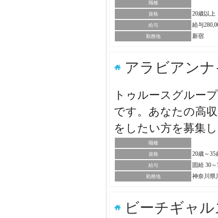
職種
20歳以上
資格
給与280,
給与
新宿
勤務地
アラビアンナ
トゥルースグループ
です。あなたの高収
をしたい方を募集
職種
20歳～3
資格
固給 30
給与
神奈川県
勤務地
ビーチギャル