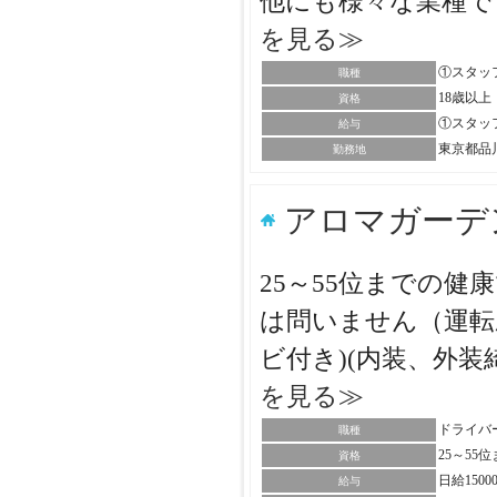
他にも様々な業種で
を見る≫
①スタッフ
職種
18歳以上
資格
①スタッフ・
給与
東京都品
勤務地
アロマガーデ
25～55位までの
は問いません（運転
ビ付き)(内装、外装
を見る≫
ドライバ
職種
25～5
資格
日給150
給与