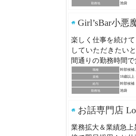
池袋
勤務地
Girl’sBar小
楽しく仕事を続けて
していただきたいと
間通りの勤務時間で
幹部候補
職種
18歳以
資格
幹部候補：
給与
池袋
勤務地
お話専門店 L
業務拡大＆業績急上