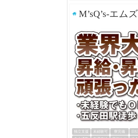
M’sQ’s-エ
独立支援
未経験可
寮完備
日