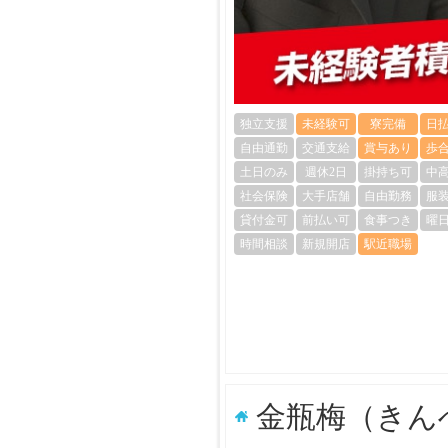
独立支援
未経験可
寮完備
日
自由通勤
交通支給
賞与あり
歩
土日のみ
週休2日
掛持ち可
中
社会保険
大手店舗
自由勤務
服
貸付金可
前払い可
食事つき
曜
時間相談
新規開店
駅近職場
金瓶梅（きん