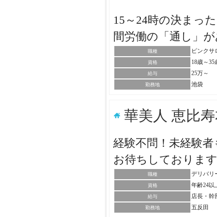
15～24時の決ま
間労働の「通し」
ピンクサ
職種
18歳～3
資格
25万～
給与
池袋
勤務地
華美人 恵比
経験不問！未経験者
お待ちしておりま
デリバリ
職種
年齢24
資格
店長・幹
給与
五反田
勤務地