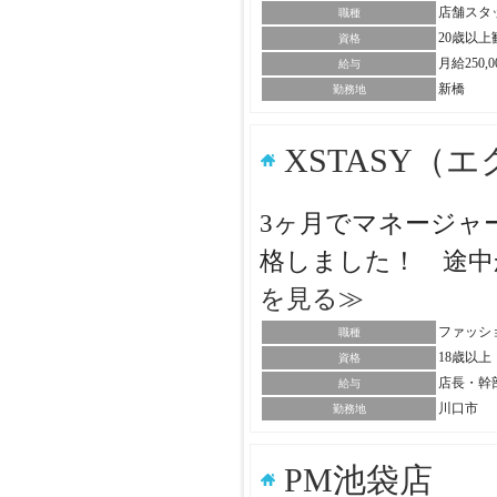
店舗スタ
職種
20歳以
資格
月給250
給与
新橋
勤務地
XSTASY（
3ヶ月でマネージャー
格しました！ 途中
を見る≫
ファッシ
職種
18歳以
資格
店長・幹
給与
川口市
勤務地
PM池袋店