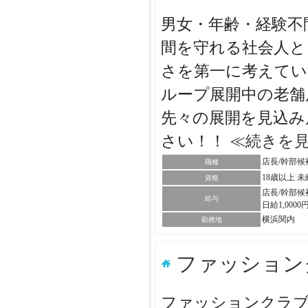
男女・年齢・経験不
間を守れる社会人と
さを第一に考えてい
ループ展開中の老舗
先々の展開を見込み
さい！！
≪続きを
店長/幹部候
職種
18歳以上 
資格
店長/幹部候
給与
日給1,0000
横浜関内
勤務地
ファッショ
ファッションクラブ