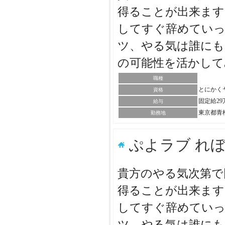
得ることが出来ます
してすぐ辞めていっ
ツ、やる気は誰にも
の可能性を活かし
職種
とにかく
資格
固定給2
給与
東京都青
勤務地
ぷよラブ れ
貴方のやる気次第で
得ることが出来ます
してすぐ辞めていっ
ツ、やる気は誰にも