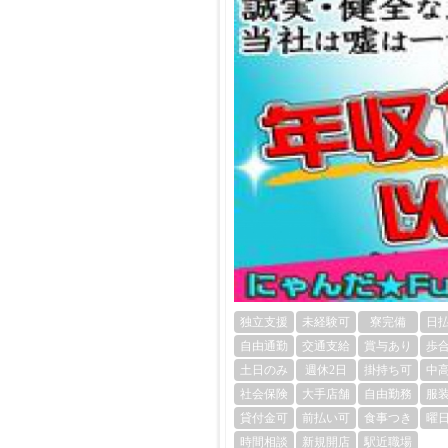
独立支援
未経験可
寮完備
日
自由通勤
交通支給
賞与あり
歩
土日のみ
週休2日
掛持ち可
中
社会保険
大手店舗
自由勤務
服
貸付金可
前払い可
食事つき
曜
時間相談
新規開店
駅近職場