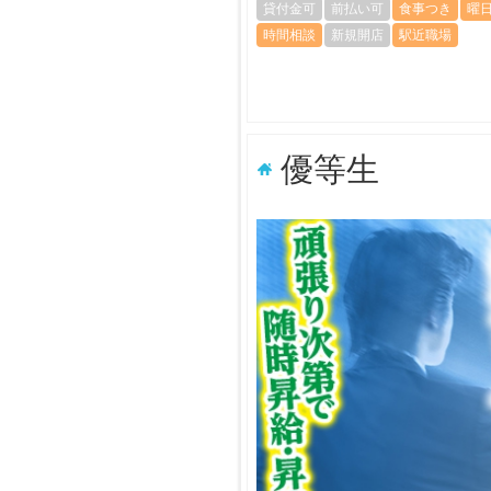
貸付金可
前払い可
食事つき
曜
時間相談
新規開店
駅近職場
優等生