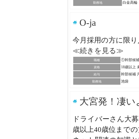
白金高輪
勤務地
O-ja
今月採用の方に限り
≪続きを見る≫
①幹部候補
職種
18歳以上
資格
幹部候補 月
給与
池袋
勤務地
大宮発！凄い
ドライバーさん大募
歳以上40歳位まで