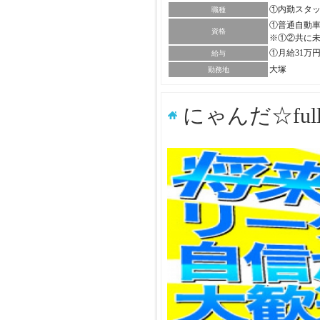
①内勤スタ
職種
①普通自動車
資格
※①②共に
①月給31万
給与
大塚
勤務地
にゃんだ☆ful