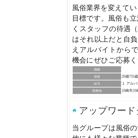
風俗業界を変えてい
目標です。風俗も立
くスタッフの待遇（
はそれ以上だと自負
えアルバイトから
機会にぜひご応募
職種
20歳?35
資格
１ アル
給与
川崎市川
勤務地
アップワード
当グループは風俗の