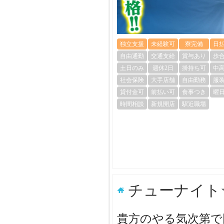
独立支援
未経験可
寮完備
日
自由通勤
交通支給
賞与あり
歩
土日のみ
週休2日
掛持ち可
中
社会保険
大手店舗
自由勤務
服
貸付金可
前払い可
食事つき
曜
時間相談
新規開店
駅近職場
チューナイト
貴方のやる気次第で