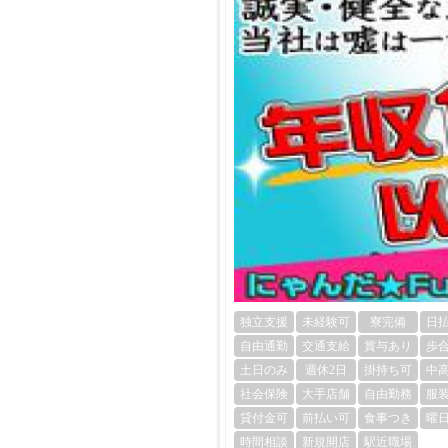
独立支援
未経験可
寮完備
日
自由通勤
交通支給
賞与あり
歩
土日のみ
週休2日
掛持ち可
中
社会保険
大手店舗
自由勤務
服
貸付金可
前払い可
食事つき
曜
時間相談
新規開店
駅近職場