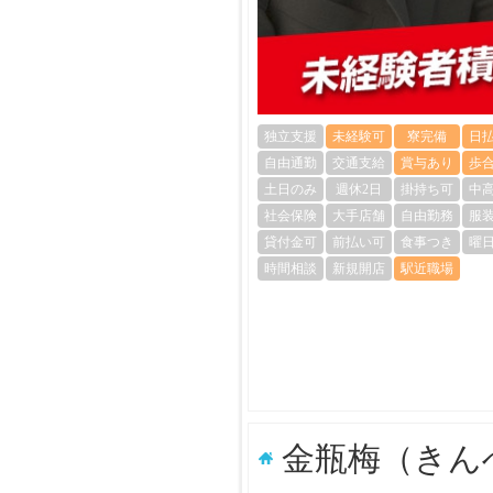
独立支援
未経験可
寮完備
日
自由通勤
交通支給
賞与あり
歩
土日のみ
週休2日
掛持ち可
中
社会保険
大手店舗
自由勤務
服
貸付金可
前払い可
食事つき
曜
時間相談
新規開店
駅近職場
金瓶梅（きん