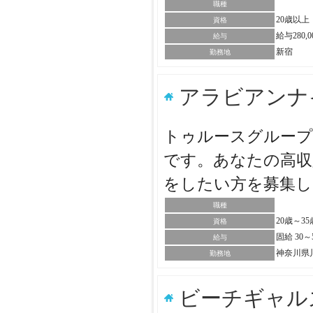
職種
20歳以上
資格
給与280,
給与
新宿
勤務地
アラビアンナ
トゥルースグループ
です。あなたの高収
をしたい方を募集
職種
20歳～3
資格
固給 30
給与
神奈川県
勤務地
ビーチギャル