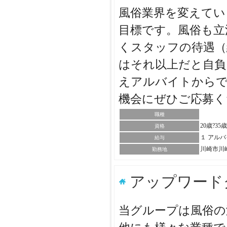
風俗業界を変えてい
目標です。風俗も立
くスタッフの待遇（
はそれ以上だと自負
えアルバイトから
機会にぜひご応募
職種
20歳?35
資格
１ アル
給与
川崎市川
勤務地
アップワード
当グループは風俗の