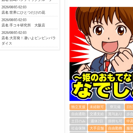
2026/08/05 02:03
店名:
世界にひとつだけの花
2026/08/05 02:03
店名:
手コキ研究所 大阪店
2026/08/05 02:03
店名:
大宮発！凄いよビンビンパラ
ダイス
独立支援
未経験可
寮完備
日
自由通勤
交通支給
賞与あり
歩
土日のみ
週休2日
掛持ち可
中
社会保険
大手店舗
自由勤務
服