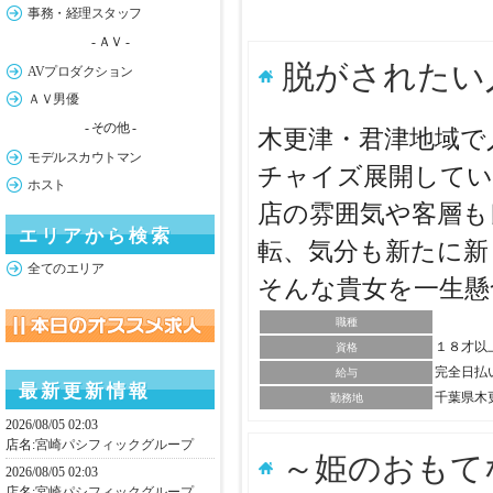
事務・経理スタッフ
- ＡＶ -
脱がされたい
AVプロダクション
ＡＶ男優
- その他 -
木更津・君津地域で
モデルスカウトマン
チャイズ展開してい
ホスト
店の雰囲気や客層も
エリアから検索
転、気分も新たに新
全てのエリア
そんな貴女を一生
職種
１８才以
資格
完全日払
給与
最新更新情報
千葉県木
勤務地
2026/08/05 02:03
店名:
宮崎パシフィックグループ
～姫のおもて
2026/08/05 02:03
店名:
宮崎パシフィックグループ