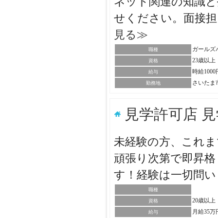
ネット関連の知識と
せください。面接
見る≫
ガールズ
職種
23歳以上
資格
時給100
給与
さいたま
勤務地
見学許可店 
未経験の方、これま
頑張り次第で即昇格
す！経験は一切問
職種
20歳以
資格
月給35万
給与