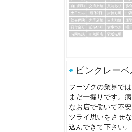
自由通勤
交通支給
賞与あり
歩
土日のみ
週休2日
掛持ち可
中
社会保険
大手店舗
自由勤務
服
貸付金可
前払い可
食事つき
曜
時間相談
新規開店
駅近職場
ピンクレーベ
フーゾクの業界では
まだ一握りです。病
なお店で働いて不安
ツライ思いをさせな
込んできて下さい