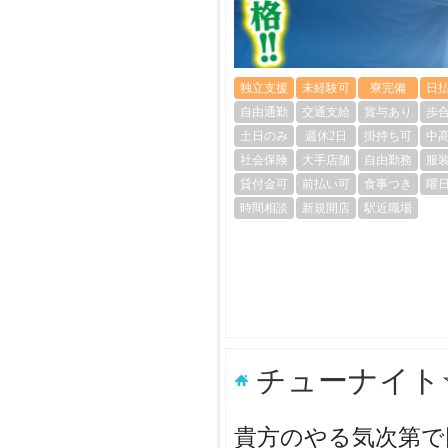
独立支援
未経験可
寮完備
日
自由通勤
交通支給
賞与あり
歩
土日のみ
週休2日
掛持ち可
中
社会保険
大手店舗
自由勤務
服
貸付金可
前払い可
食事つき
曜
時間相談
新規開店
駅近職場
チューナイト
貴方のやる気次第で