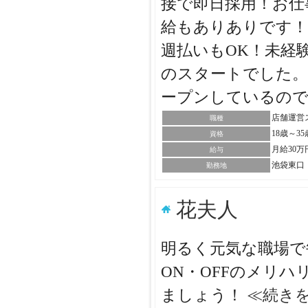
接で即日採用！お仕
給もありありです！
週払いもOK！未経
のスタートでした。
ープンしているの
店舗運営
職種
18歳～
資格
月給30万
給与
池袋東口
勤務地
花夫人
明るく元気な職場で
ON・OFFのメリ
ましょう！
≪続き