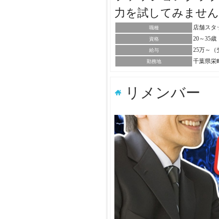
力を試してみませ
店舗スタ
職種
20～35
資格
25万～
給与
千葉県栄
勤務地
リメンバー