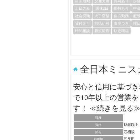
自由通勤
交通支給
賞与あり
歩
土日のみ
週休2日
掛持ち可
中
社会保険
大手店舗
自由勤務
服
貸付金可
前払い可
食事つき
曜
時間相談
新規開店
駅近職場
全日本ミニス
安心と信用に基づき
で10年以上の営業
す！
≪続きを見る
職種
18歳以
資格
応相談
給与
五反田
勤務地