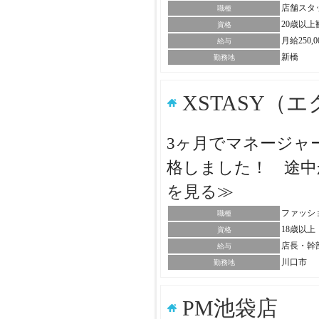
店舗スタ
職種
20歳以
資格
月給250
給与
新橋
勤務地
XSTASY（
3ヶ月でマネージャー
格しました！ 途中
を見る≫
ファッシ
職種
18歳以
資格
店長・幹
給与
川口市
勤務地
PM池袋店