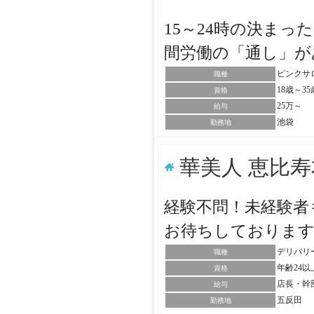
15～24時の決ま
間労働の「通し」
ピンクサ
職種
18歳～3
資格
25万～
給与
池袋
勤務地
華美人 恵比
経験不問！未経験者
お待ちしておりま
デリバリ
職種
年齢24
資格
店長・幹
給与
五反田
勤務地