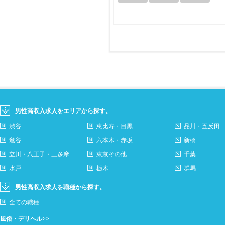
男性高収入求人をエリアから探す。
渋谷
恵比寿・目黒
品川・五反田
鴬谷
六本木・赤坂
新橋
立川・八王子・三多摩
東京その他
千葉
水戸
栃木
群馬
男性高収入求人を職種から探す。
全ての職種
風俗・デリヘル>>