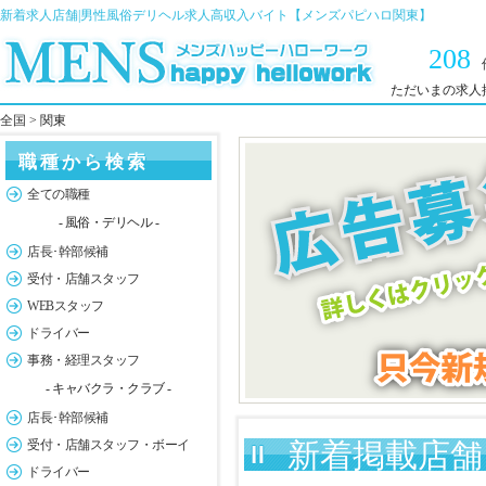
新着求人店舗|男性風俗デリヘル求人高収入バイト【メンズパピハロ関東】
208
ただいまの求人
全国
> 関東
職種から検索
全ての職種
- 風俗・デリヘル -
店長･幹部候補
受付・店舗スタッフ
WEBスタッフ
ドライバー
事務・経理スタッフ
- キャバクラ・クラブ -
店長･幹部候補
受付・店舗スタッフ・ボーイ
新着掲載店舗 
ドライバー