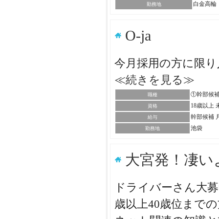
白金高輪
勤務地
O-ja
今月採用の方に限り
≪続きを見る≫
①幹部候補
職種
18歳以上
資格
幹部候補 月
給与
池袋
勤務地
大宮発！凄い
ドライバーさん大募
歳以上40歳位まで