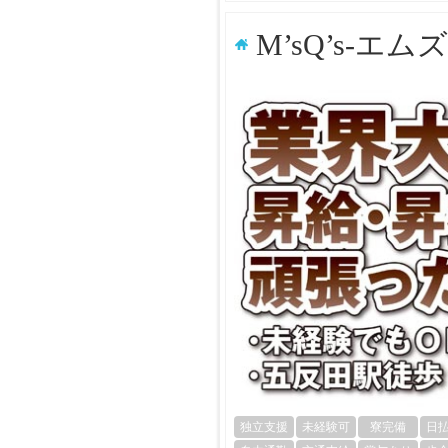
M’sQ’s-エ
独立支援
未経験可
寮完備
日