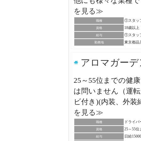
他にも様々な業種で
を見る≫
①スタッフ
職種
18歳以上
資格
①スタッフ・
給与
東京都品
勤務地
アロマガーデ
25～55位までの
は問いません（運転
ビ付き)(内装、外装
を見る≫
ドライバ
職種
25～5
資格
日給150
給与