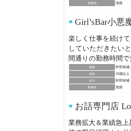
池袋
勤務地
Girl’sBar小
楽しく仕事を続けて
していただきたいと
間通りの勤務時間で
幹部候補
職種
18歳以
資格
幹部候補：
給与
池袋
勤務地
お話専門店 L
業務拡大＆業績急上