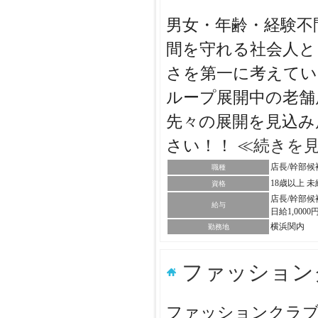
男女・年齢・経験不
間を守れる社会人と
さを第一に考えてい
ループ展開中の老舗
先々の展開を見込み
さい！！
≪続きを
店長/幹部候
職種
18歳以上 
資格
店長/幹部候
給与
日給1,0000
横浜関内
勤務地
ファッショ
ファッションクラブ