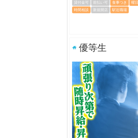
貸付金可
前払い可
食事つき
曜
時間相談
新規開店
駅近職場
優等生