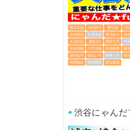
独立支援
未経験可
寮完備
日
自由通勤
交通支給
賞与あり
歩
土日のみ
週休2日
掛持ち可
中
社会保険
大手店舗
自由勤務
服
貸付金可
前払い可
食事つき
曜
時間相談
新規開店
駅近職場
渋谷にゃんだ