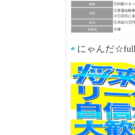
①内勤スタ
職種
①普通自動車
資格
※①②共に
①月給31万
給与
大塚
勤務地
にゃんだ☆ful