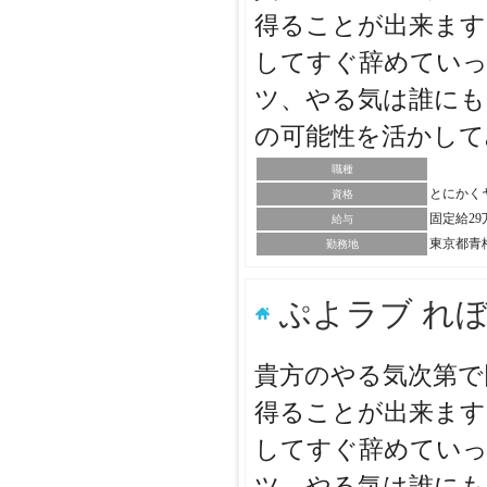
得ることが出来ます
してすぐ辞めていっ
ツ、やる気は誰にも
の可能性を活かし
職種
とにかく
資格
固定給2
給与
東京都青
勤務地
ぷよラブ れ
貴方のやる気次第で
得ることが出来ます
してすぐ辞めていっ
ツ、やる気は誰にも