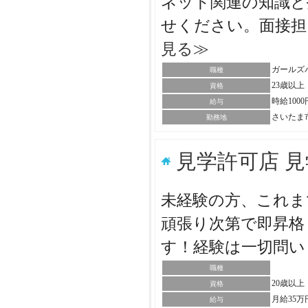
ネット関連の知識と
せください。面接
見る≫
ガールズ
職種
23歳以上
資格
時給100
給与
さいたま
勤務地
見学許可店 
未経験の方、これま
頑張り次第で即昇格
す！経験は一切問
職種
20歳以
資格
月給35万
給与