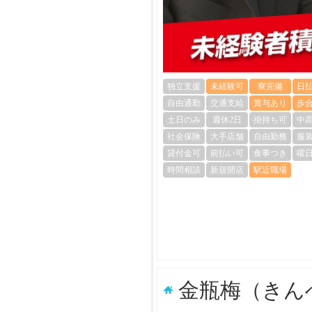
独立支援
未経験可
寮完備
日
自由通勤
交通支給
賞与あり
歩
土日のみ
週休2日
掛持ち可
中
社会保険
大手店舗
自由勤務
服
貸付金可
前払い可
食事つき
曜
時間相談
新規開店
駅近職場
金瓶梅（きん