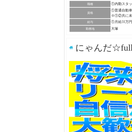
①内勤スタ
職種
①普通自動車
資格
※①②共に
①月給31万
給与
大塚
勤務地
にゃんだ☆ful