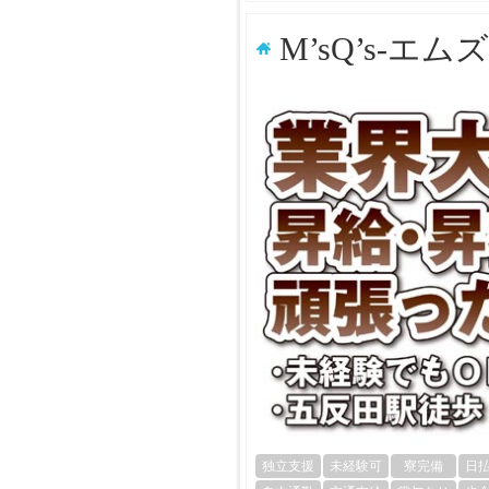
M’sQ’s-エ
独立支援
未経験可
寮完備
日