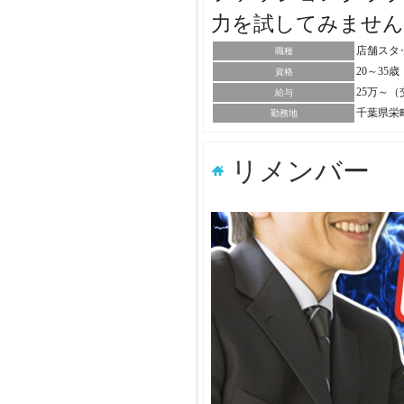
力を試してみませ
店舗スタ
職種
20～35
資格
25万～
給与
千葉県栄
勤務地
リメンバー