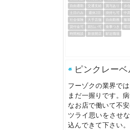
自由通勤
交通支給
賞与あり
歩
土日のみ
週休2日
掛持ち可
中
社会保険
大手店舗
自由勤務
服
貸付金可
前払い可
食事つき
曜
時間相談
新規開店
駅近職場
ピンクレーベ
フーゾクの業界では
まだ一握りです。病
なお店で働いて不安
ツライ思いをさせな
込んできて下さい