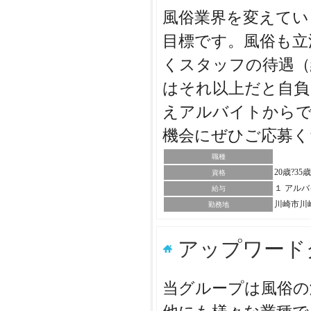
風俗業界を変えてい
目標です。風俗も立
くスタッフの待遇（
はそれ以上だと自負
えアルバイトから
機会にぜひご応募
職種
20歳?35
資格
１ アル
給与
川崎市川
勤務地
アップワード
当グループは風俗の