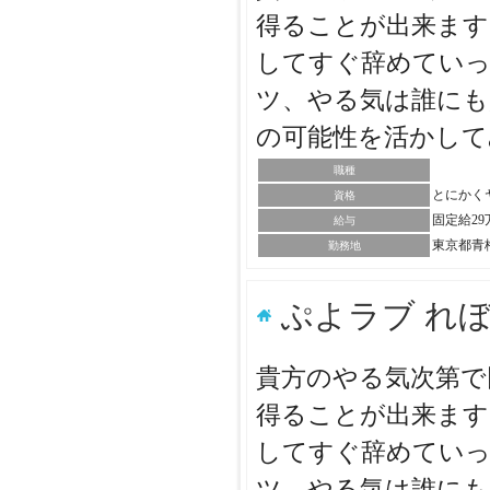
得ることが出来ます
してすぐ辞めていっ
ツ、やる気は誰にも
の可能性を活かし
職種
とにかく
資格
固定給2
給与
東京都青
勤務地
ぷよラブ れ
貴方のやる気次第で
得ることが出来ます
してすぐ辞めていっ
ツ、やる気は誰にも