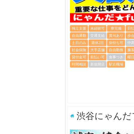
独立支援
未経験可
寮完備
日
自由通勤
交通支給
賞与あり
歩
土日のみ
週休2日
掛持ち可
中
社会保険
大手店舗
自由勤務
服
貸付金可
前払い可
食事つき
曜
時間相談
新規開店
駅近職場
渋谷にゃんだ