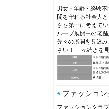
男女・年齢・経験不
間を守れる社会人と
さを第一に考えてい
ループ展開中の老舗
先々の展開を見込み
さい！！
≪続きを
店長/幹部候
職種
18歳以上 
資格
店長/幹部候
給与
日給1,0000
横浜関内
勤務地
ファッショ
ファッションクラブ