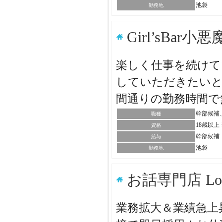
池袋
勤務地
Girl’sBar小
楽しく仕事を続けて
していただきたいと
間通りの勤務時間で
幹部候補
職種
18歳以
資格
幹部候補：
給与
池袋
勤務地
お話専門店 L
業務拡大＆業績急上