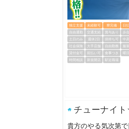
独立支援
未経験可
寮完備
日
自由通勤
交通支給
賞与あり
歩
土日のみ
週休2日
掛持ち可
中
社会保険
大手店舗
自由勤務
服
貸付金可
前払い可
食事つき
曜
時間相談
新規開店
駅近職場
チューナイト
貴方のやる気次第で