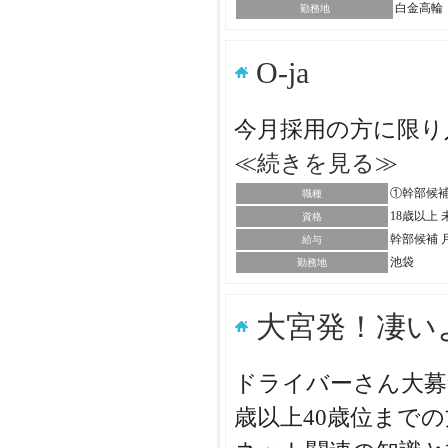
白金高輪
勤務地
O-ja
今月採用の方に限り
≪続きを見る≫
①幹部候補
職種
18歳以上
資格
幹部候補 月
給与
池袋
勤務地
大宮発！凄い
ドライバーさん大募
歳以上40歳位まで