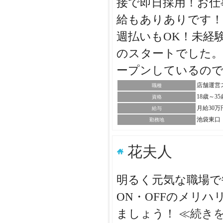
接で即日採用！お仕
給もありありです！
週払いもOK！未経
のスタートでした。
ープンしているの
店舗運営
職種
18歳～
資格
月給30万
給与
池袋東口
勤務地
花夫人
明るく元気な職場で
ON・OFFのメリ
ましょう！
≪続き