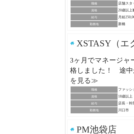
店舗スタ
職種
20歳以
資格
月給250
給与
新橋
勤務地
XSTASY（
3ヶ月でマネージャー
格しました！ 途中
を見る≫
ファッシ
職種
18歳以
資格
店長・幹
給与
川口市
勤務地
PM池袋店