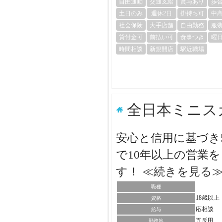
自由通勤
交通支給
賞与あり
歩
土日のみ
週休2日
掛持ち可
中
社会保険
大手店舗
自由勤務
服
貸付金可
前払い可
食事つき
曜
時間相談
新規開店
駅近職場
全日本ミニス
安心と信用に基づき
で10年以上の営業
す！
≪続きを見る
職種
18歳以
資格
応相談
給与
五反田
勤務地