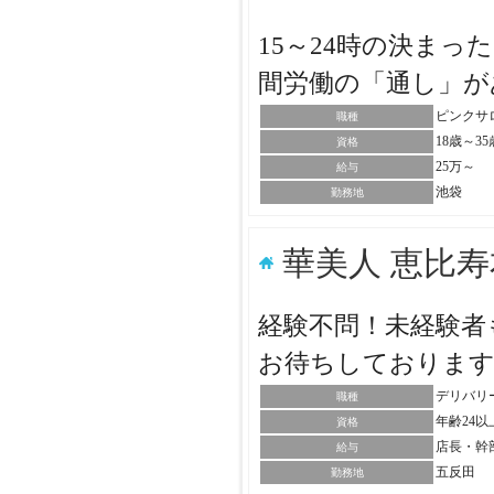
15～24時の決ま
間労働の「通し」
ピンクサ
職種
18歳～3
資格
25万～
給与
池袋
勤務地
華美人 恵比
経験不問！未経験者
お待ちしておりま
デリバリ
職種
年齢24
資格
店長・幹
給与
五反田
勤務地