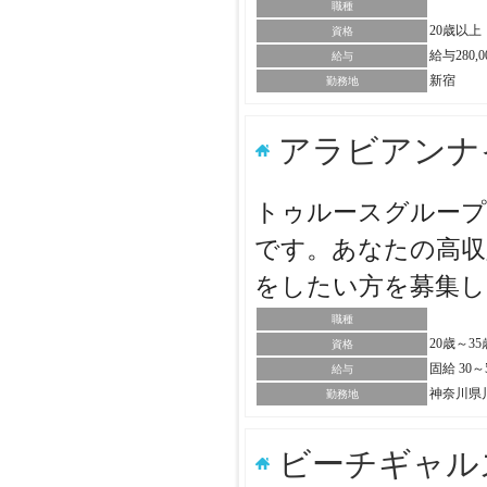
職種
20歳以上
資格
給与280,
給与
新宿
勤務地
アラビアンナ
トゥルースグループ
です。あなたの高収
をしたい方を募集
職種
20歳～3
資格
固給 30
給与
神奈川県
勤務地
ビーチギャル