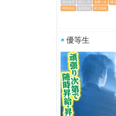
貸付金可
前払い可
食事つき
曜
時間相談
新規開店
駅近職場
優等生