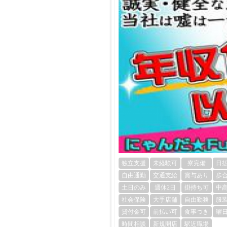
独立支援
未経験可
寮完備
日
自由通勤
交通支給
賞与あり
歩
土日のみ
週休2日
掛持ち可
中
社会保険
大手店舗
自由勤務
服
貸付金可
前払い可
食事つき
曜
時間相談
新規開店
駅近職場