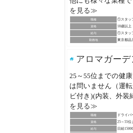
他にも様々な業種で
を見る≫
①スタッフ
職種
18歳以上
資格
①スタッフ・
給与
東京都品
勤務地
アロマガーデ
25～55位までの
は問いません（運転
ビ付き)(内装、外装
を見る≫
ドライバ
職種
25～5
資格
日給150
給与