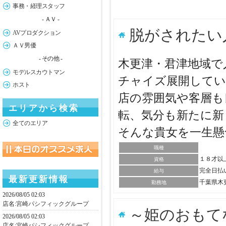
事務・経理スタッフ
- ＡＶ -
脱がされたい
AVプロダクション
ＡＶ男優
- その他 -
木更津・君津地域で
モデルスカウトマン
チャイズ展開してい
ホスト
店の雰囲気や客層も
エリアから検索
転、気分も新たに新
全てのエリア
そんな貴女を一生
職種
１８才以
資格
完全日払
給与
最新更新情報
千葉県木
勤務地
2026/08/05 02:03
店名:
宮崎パシフィックグループ
～姫のおもて
2026/08/05 02:03
店名:
宮崎パシフィックグループ