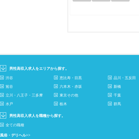
男性高収入求人をエリアから探す。
渋谷
恵比寿・目黒
品川・五反田
鴬谷
六本木・赤坂
新橋
立川・八王子・三多摩
東京その他
千葉
水戸
栃木
群馬
男性高収入求人を職種から探す。
全ての職種
風俗・デリヘル>>