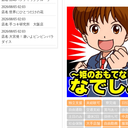
2026/08/05 02:03
店名:
世界にひとつだけの花
2026/08/05 02:03
店名:
手コキ研究所 大阪店
2026/08/05 02:03
店名:
大宮発！凄いよビンビンパラ
ダイス
独立支援
未経験可
寮完備
日
自由通勤
交通支給
賞与あり
歩
土日のみ
週休2日
掛持ち可
中
社会保険
大手店舗
自由勤務
服